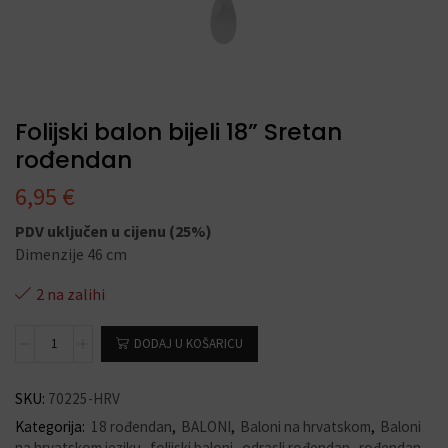
Folijski balon bijeli 18” Sretan
rođendan
6,95
€
PDV uključen u cijenu (25%)
Dimenzije 46 cm
2 na zalihi
DODAJ U KOŠARICU
SKU:
70225-HRV
Kategorija:
18 rođendan
,
BALONI
,
Baloni na hrvatskom
,
Baloni
na hrvatskom jeziku
,
folijski baloni
,
odrasli rođendan
,
rođendan