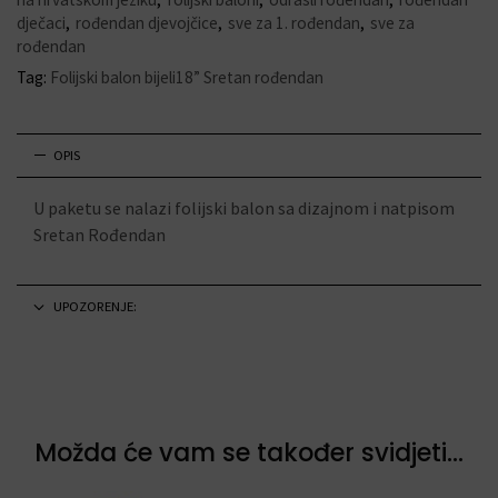
dječaci
,
rođendan djevojčice
,
sve za 1. rođendan
,
sve za
rođendan
Tag:
Folijski balon bijeli18” Sretan rođendan
OPIS
U paketu se nalazi folijski balon sa dizajnom i natpisom
Sretan Rođendan
UPOZORENJE:
Možda će vam se također svidjeti...