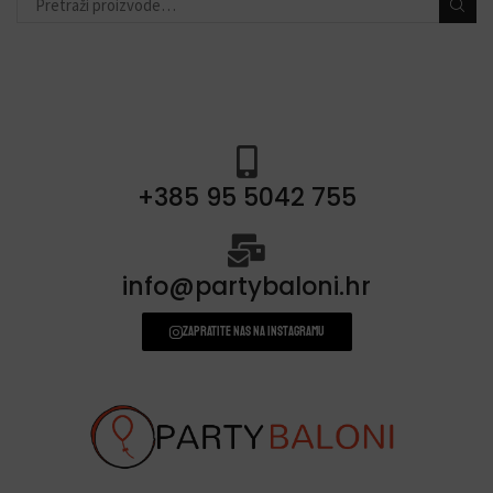
+385 95 5042 755
info@partybaloni.hr
Zapratite nas na instagramu