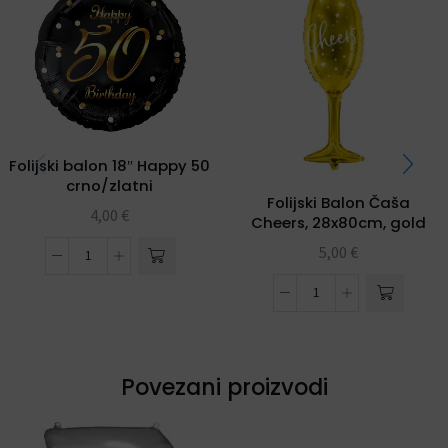
Folijski balon 18″ Happy 50
crno/zlatni
Folijski Balon Čaša
4,00
€
Cheers, 28x80cm, gold
5,00
€
Povezani proizvodi