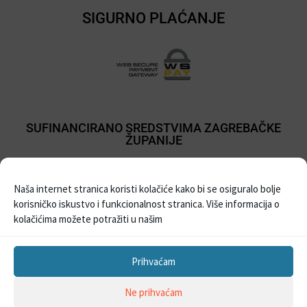
SIGURNO PLAĆANJE
SUFINANCIRANO SREDSTVIMA ZAGREBAČKE
ŽUPANIJE
Naša internet stranica koristi kolačiće kako bi se osiguralo bolje
korisničko iskustvo i funkcionalnost stranica. Više informacija o
kolačićima možete potražiti u našim
Prihvaćam
Sva prava pridržana © 2021
Prodaja balona i pribora za party
| Izrada Web
Ne prihvaćam
stranica –
WebProjekt